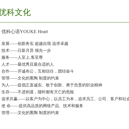
优科文化
优科心语YOUKE Heart
发展——创新务实 超越自我 追求卓越
技术——日新月异 领先一步
服务——人至上,客至尊
人才——最优秀且最合适的人
合作——开诚布公，互相信任，团结奋斗
管理——文化的熏陶 制度的约束
为人——提倡正直诚实、敢于创新、勇于负责的职业精神
生存——不进则退，随时都有灭亡的危险
追求共赢——以客户为中心，以员工为本，追求员工、公司、客户和社
使 命——提供高品质的网络产品、技术和服务
管理——文化的熏陶 制度的约束